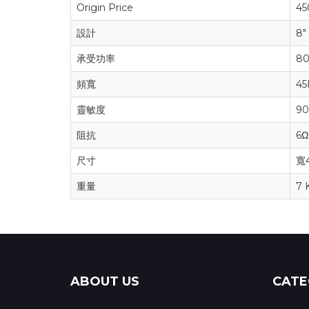
Origin Price
45
設計
8"
承受功率
80
頻寬
45
靈敏度
9
阻抗
6Ω
尺寸
寬4
重量
7 
ABOUT US
CATE