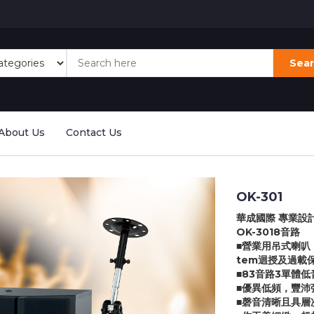
Sea
About Us
Contact Us
OK-301
華成國際 專業設
OK-3018音路
■營業用吊式喇叭，專
tem迴授及過載
■83音路3單體
■優異低頻，豐沛
■磬音清晰且具層