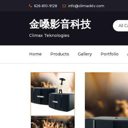
626-810-9128
info@climaxktv.com
金嗓影音科技
Climax Teknologies
Home
Products
Gallery
Portfolio