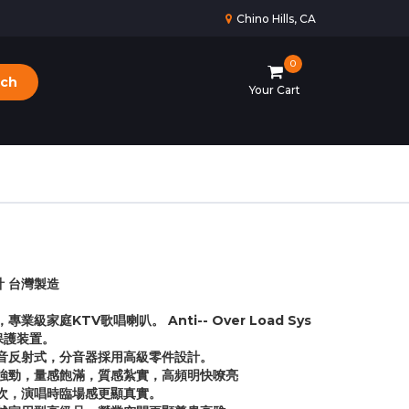
Chino Hills, CA
0
rch
Your Cart
計 台灣製造
業級家庭KTV歌唱喇叭。 Anti-- Over Load Sys
保護装置。
低音反射式，分音器採用高級零件設計。
強勁，量感飽滿，質感紮實，高頻明快嘹亮
次，演唱時臨場感更顯真實。