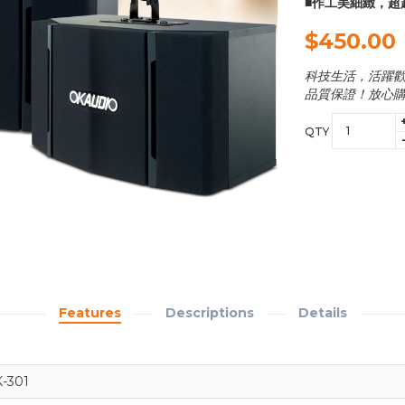
■作工美細緻，超
$450.00
科技生活，活躍歡
品質保證！放心
QTY
Features
Descriptions
Details
-301