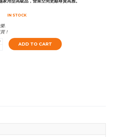
越家用型高級品，營業空間更顯尊貴高雅。
IN STOCK
樂.
購買！
+
ADD TO CART
-