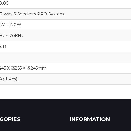
0.00
 3 Way 3 Speakers PRO System
W ~ 120W
Hz ~ 20KHz
0dB
45 X 高265 X 深245mm
Kg(1 Pcs)
GORIES
INFORMATION