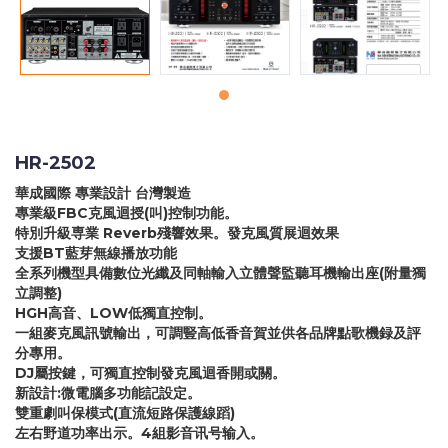
HR-2502
華成國際 專業設計 台灣製造
專業級FBC克風迴授(叫)控制功能。
特別升級専業 Reverb殘響效果。發克風質展迴效果
支援BT藍芽無線播放功能
全系列機型具備數位光纖及同軸輸入立體聲監聽耳機輸出座(附量獨
立調整)
HGH高音、LOW低獨直控制。
一組麥克風訊號輸出，可調豎高低香音賀並供各品牌點歌機録及評
分專用。
DJ屬按鍵，可獨直控制發克風迴香開或關。
新設計:微電腦多功能記設定。
雙重劇叫保模式(直流短路保護線蹈)
左右野道功率出示。4組影音讯号输入。