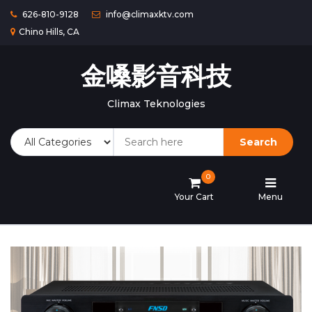
626-810-9128
info@climaxktv.com
Chino Hills, CA
Home
金嗓影音科技
Products
Climax Teknologies
Gallery
Search
Portfolio
0
Your Cart
Menu
About
Us
Contact
Us