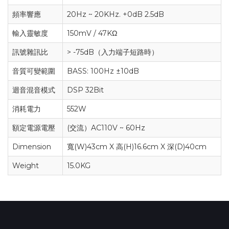
頻率響應
20Hz ~ 20KHz. +0dB 2.5dB
輸入靈敏度
150mV / 47KΩ
訊號雜訊比
> -75dB（入力端子短路時）
音質可變範圍
BASS: 100Hz ±10dB
迴音混音模式
DSP 32Bit
消耗電力
552W
額定電源電壓
(交流）AC110V ~ 60Hz
Dimension
寬(W)43cm X 高(H)16.6cm X 深(D)40cm
Weight
15.0KG